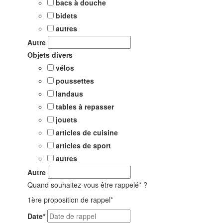
bacs à douche
bidets
autres
Autre
Objets divers
vélos
poussettes
landaus
tables à repasser
jouets
articles de cuisine
articles de sport
autres
Autre
Quand souhaitez-vous être rappelé* ?
1ère proposition de rappel*
Date
*