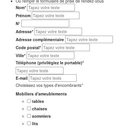
Ou remplir le formulaire de prise de rendez-vous
Nom
*
Prénom
N°
Adresse
*
Adresse complémentaire
Code postal
*
Ville
*
Téléphone (privilégiez le portable)
*
E-mail
Choisissez vos types d'encombrants*
Mobiliers d'ameublements
tables
chaises
sommiers
lits